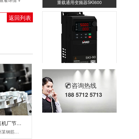
查看详情 +
返回列表
重载通用变频器SKI-90
咨询热线
188 5712 5713
杭州某钢筋调直机厂节能变频器改造案例！
三科针对此次杭州某钢筋调直机厂节能变频器改造案例中提出以下三个结论：1，降低设备启动电流，让电网电压更稳定，大大缓解了电源容量紧张传统钢筋调直机无变频器启动时的电流等于(4-7)倍额定电流，这样会对机电设备和供电电网造成严重的冲击，而且还会对电网容量要求过高。变频器具有上电电机检测、输入输出缺相保护......