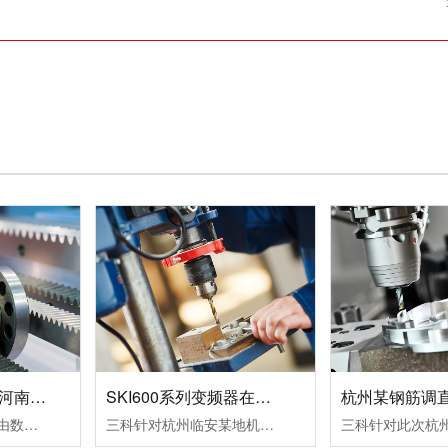
数控机床变频器在河南数控设备中的应用案例！
SKI600系列变频器在杭州临安某机械设备生产企业中的应用案例！
变频器的运行命令是由数控系列发出运行指令，一个正转命令FWD（S1输入），一个反转命令REV（S2输入）。频率信号是由数控系统输出转速信号S(0～10VDC），从变频器AI2端子输入频率指令即可改变频器的频率，从而改变电机的转速。变频器输出故障信号（R1A，R1C）到数控系统，变频器报故障代码时，使机床控制系统停止工作。
三科针对杭州临安某地机械设备生产企业设计了SKI600系列变频器在卧式木工带锯机上的应用所采取的设备加工工艺及控制方案：其工作过程为跑车工作台以一定的速度运行一段距离，此速度通常是慢速行进，由PLC给变频器启动和多段速信号，变频器带动跑车工作台电机以低速行进；当锯条进至木头大概5公分左右的位置后，PLC.....