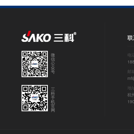
联
微
电话
信
18
公
众
邮
号
mf
地
三
科
杭
手
机
19
官
网