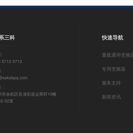
系三科
快速导航
:
重载通用变频
8 5712 5713
专用变频器
箱：
@sakobpq.com
服务支持
址：
州市余杭区良渚街道运翠轩10幢
新闻资讯
02-02室