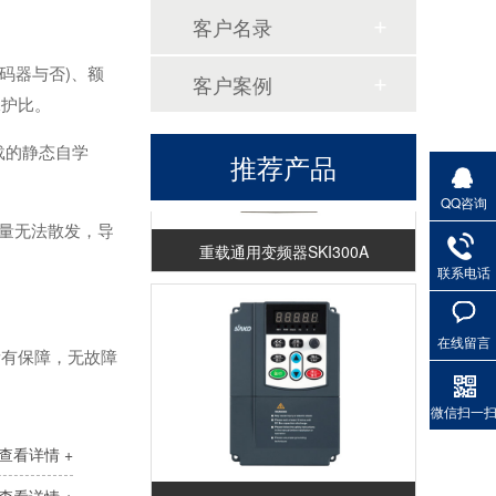
客户名录
码器与否)、额
客户案例
保护比。
载的静态自学
推荐产品
QQ咨询
热量无法散发，导
重载通用变频器SKI300A
联系电话
在线留言
量有保障，无故障
微信扫一
查看详情 +
重载通用变频器SKI600