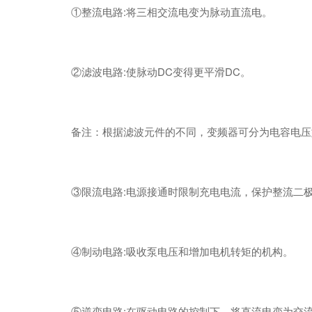
①整流电路:将三相交流电变为脉动直流电。
②滤波电路:使脉动DC变得更平滑DC。
备注：根据滤波元件的不同，变频器可分为电容电压
③限流电路:电源接通时限制充电电流，保护整流二
④制动电路:吸收泵电压和增加电机转矩的机构。
⑤逆变电路:在驱动电路的控制下，将直流电变为交