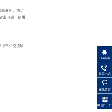
发生变化。为了
省去电感，使用
获得三相交流输
轻载矢量变频器SKI790
QQ咨询
联系电话
在线留言
微信扫一