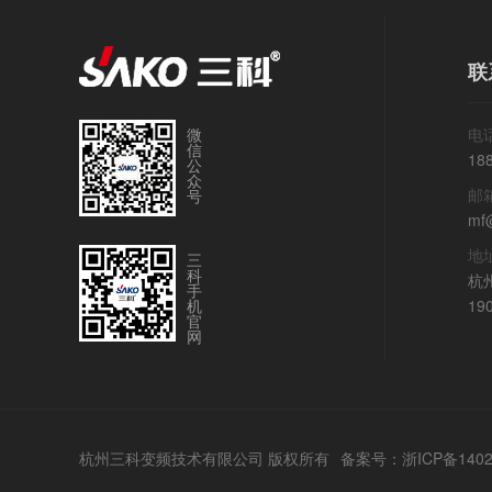
联
微
电话
信
18
公
众
邮
号
mf
地
三
科
杭
手
机
19
官
网
杭州三科变频技术有限公司 版权所有
备案号：
浙ICP备140