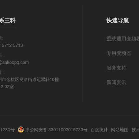
系三科
快速导航
:
重载通用变频
8 5712 5713
专用变频器
箱：
@sakobpq.com
服务支持
址：
州市余杭区良渚街道运翠轩10幢
新闻资讯
02-02室
21280号
浙公网安备 33011002015730号
百度统计
网站地图
技