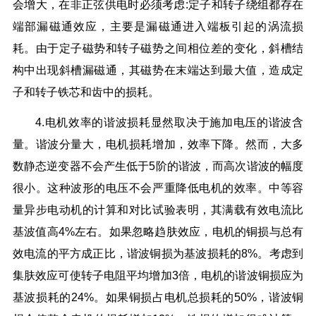
会增大，在非正弦供电时必须考虑:定子和转子绕组都存在
端部漏磁通效应，主要是漏磁通进入端板引起的涡流损
耗。由于定子磁势和转子磁势之间相位差的变化，斜槽结
构中出现斜槽漏磁通，其磁势在末端达到最大值，造成定
子和转子铁芯和齿中的损耗。
4.电机效率的谐波损耗显然取决于施加电压的谐波含
量。谐波分量大，电机损耗增加，效率下降。然而，大多
数静态逆变器不会产生低于5阶的谐波，而高次谐波的幅度
很小。这种波形的电压不会严重降低电机的效率。中等容
量异步电动机的计算和对比试验表明，其满载有效电流比
基波值高4%左右。如果忽略趋肤效应，电机的铜损与总有
效电流的平方成正比，谐波铜损为基波损耗的8%。考虑到
集肤效应可使转子电阻平均增加3倍，电机的谐波铜损应为
基波损耗的24%。如果铜损占电机总损耗的50%，谐波铜