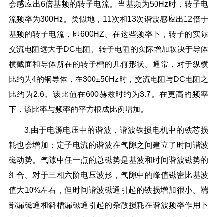
会感应出6倍基频的转子电流。当基频为50Hz时，转子电
流频率为300Hz。类似地，11次和13次谐波感应出12倍于
基频的转子电流，即600HZ。在这些频率下，转子的实际
交流电阻远大于DC电阻。转子电阻的实际增加取决于导体
横截面和导体所在的转子槽的几何形状。通常，对于纵横
比约为4的铜导体，在300±50Hz时，交流电阻与DC电阻之
比约为2.6。该比值在600赫兹时约为3.7。在更高的频率
下，该比率与频率的平方根成比例增加。
3.由于电源电压中的谐波，谐波铁损电机中的铁芯损
耗也会增加；定子电流的谐波在气隙之间建立了时间谐波
磁动势。气隙中任一点的总磁势是基波和时间谐波磁势的
组合。对于三相六阶电压波形，气隙中的峰值磁密比基波
值大10%左右，但时间谐波磁通引起的铁损增加很小。端
部漏磁通和斜槽漏磁通引起的杂散损耗在谐波频率作用下