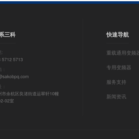
系三科
快速导航
:
重载通用变频
8 5712 5713
专用变频器
箱：
@sakobpq.com
服务支持
址：
州市余杭区良渚街道运翠轩10幢
新闻资讯
02-02室