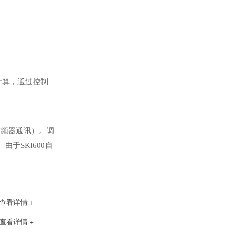
计算，通过控制
光伏水泵逆变器
变频器通讯）。调
于SKI600自
查看详情 +
查看详情 +