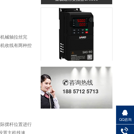
由机械轴拉丝完
丝机收线有两种控
重载通用变频器SKI-90
咨询热线
188 5712 5713
QQ咨询
实际摆杆位置进行
轻载矢量变频器SKI780
设置主机线速、