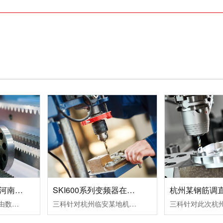
数控机床变频器在河南数控设备中的应用案例！
SKI600系列变频器在杭州临安某机械设备生产企业中的应用案例！
变频器的运行命令是由数控系列发出运行指令，一个正转命令FWD（S1输入），一个反转命令REV（S2输入）。频率信号是由数控系统输出转速信号S(0～10VDC），从变频器AI2端子输入频率指令即可改变频器的频率，从而改变电机的转速。变频器输出故障信号（R1A，R1C）到数控系统，变频器报故障代码时，使机床控制系统停止工作。
三科针对杭州临安某地机械设备生产企业设计了SKI600系列变频器在卧式木工带锯机上的应用所采取的设备加工工艺及控制方案：其工作过程为跑车工作台以一定的速度运行一段距离，此速度通常是慢速行进，由PLC给变频器启动和多段速信号，变频器带动跑车工作台电机以低速行进；当锯条进至木头大概5公分左右的位置后，PLC.....