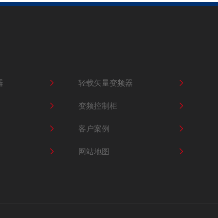
恒压供水控制柜
器
轻载矢量变频器
变频控制柜
重载通用变频器SKI300A
客户案例
网站地图