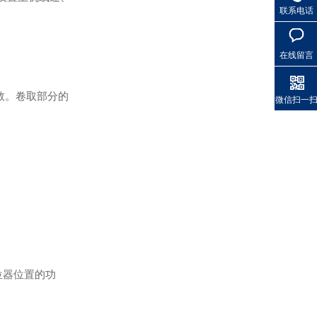
联系电话
在线留言
参数。卷取部分的
微信扫一
轻载矢量变频器SKI790
位器位置的功
轻载矢量变频器SKI-70