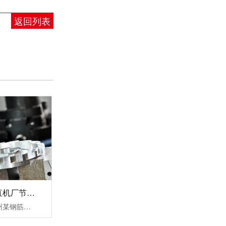
数控机床专用变频器
返回列表
220V转380V变频器
杭州某钢筋调直机厂节能变频器改造案例！
三科针对此次杭州某钢筋调直机厂节能变频器改造案例中提出以下三个结论：1，降低设备启动电流，让电网电压更稳定，大大缓解了电源容量紧张传统钢筋调直机无变频器启动时的电流等于(4-7)倍额定电流，这样会对机电设备和供电电网造成严重的冲击，而且还会对电网容量要求过高。变频器具有上电电机检测、输入输出缺相保护......