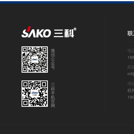
联
微
电话
信
18
公
众
邮
号
mf
地
三
科
杭
手
机
19
官
网